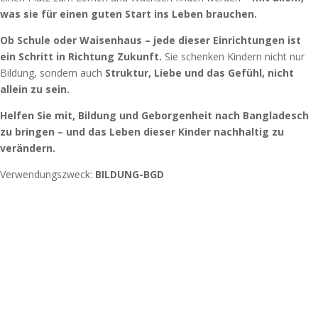
was sie für einen guten Start ins Leben brauchen.
Ob Schule oder Waisenhaus – jede dieser Einrichtungen ist
ein Schritt in Richtung Zukunft.
Sie schenken Kindern nicht nur
Bildung, sondern auch
Struktur, Liebe und das Gefühl, nicht
allein zu sein.
Helfen Sie mit, Bildung und Geborgenheit nach Bangladesch
zu bringen – und das Leben dieser Kinder nachhaltig zu
verändern.
Verwendungszweck:
BILDUNG-BGD
Spendenkonto: Volksbank Bremen-Nord Help Dunya e.V.
IBAN:
DE48 2919 0330 0310 6624 00
BIC:
GENODEF1HB2
Gemeinsam sind wir stärker. Ihr könnt uns ganz einfach helfen,