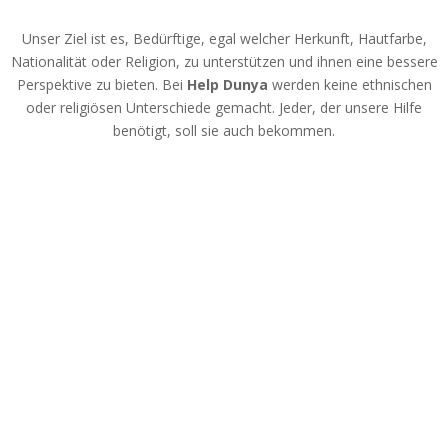
Unser Ziel ist es, Bedürftige, egal welcher Herkunft, Hautfarbe,
Nationalität oder Religion, zu unterstützen und ihnen eine bessere
Perspektive zu bieten. Bei
Help Dunya
werden keine ethnischen
oder religiösen Unterschiede gemacht. Jeder, der unsere Hilfe
benötigt, soll sie auch bekommen.
Wie alles begann…
Unsere Geschichte hat angefangen mit der Krise in Griechenland
2016. Unser Vorstandsvorsitzender Herr Morteza Eshghparast hat
nach seinem Urlaub in der Türkei, auf dem Weg zurück nach
Deutschland miterlebt, welches Leid den syrischen Flüchtlingen
widerfahren ist. Dies brachte ihn dazu, die Flüchtlingscamps vor Ort
zu besuchen. Bei dem Versuch, aktiv zu helfen, hat er realisieren
müssen, dass dies nicht gestattet war.
Angekommen in Deutschland entschied er sich selbstständig eine
Hilfsorganisation zu gründen. Eine Hilfsorganisation, die viele Leben
verändern sollte, vielen Menschen das Recht auf Leben und
Gesundheit zurückgeben sollte. So entstand innerhalb kurzer Zeit