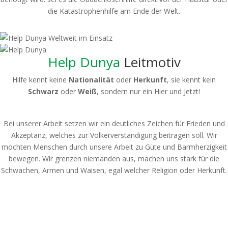
die Katastrophenhilfe am Ende der Welt.
Help Dunya
Leitmotiv
Hilfe kennt keine
Nationalität
oder
Herkunft
, sie kennt kein
Schwarz
oder
Weiß
, sondern nur ein Hier und Jetzt!
Bei unserer Arbeit setzen wir ein deutliches Zeichen für Frieden und
Akzeptanz, welches zur Völkerverständigung beitragen soll. Wir
möchten Menschen durch unsere Arbeit zu Güte und Barmherzigkeit
bewegen. Wir grenzen niemanden aus, machen uns stark für die
Schwachen, Armen und Waisen, egal welcher Religion oder Herkunft.
Spendenkonto: Volksbank Bremen-Nord Help Dunya e.V.
IBAN:
DE48 2919 0330 0310 6624 00
BIC:
GENODEF1HB2