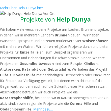
Help Dunya. Eine Hilfsorganisation, die zu einer Familie geworden ist.
Mehr über Help Dunya hier…
Projekte von
Help Dunya
Wir haben viele verschiedene Projekte am Laufen. Brunnenprojekte,
in denen wir in mehreren Ländern
Brunnen
bauen. Wir haben
Waisenhausprojekte und betreuen mittlerweile vier
Waisenhäuser
mit mehreren Waisen. Wir führen religiöse Projekte durch und bieten
Projekte für
Einzelfälle
an, zum Beispiel organisieren wir
Operationen und Behandlungen für schwerkranke Kinder. Weitere
Projekte im
Gesundheitswesen
sind zum Beispiel
Kliniken,
Arztpraxen
,
Katarakt
oder
Geburtshilfe
. Wir haben das Projekt
Hilfe zur Selbsthilfe
mit nachhaltigen Tierspenden oder Nähkursen
für Frauen zur Verfügung gestellt, bei denen wir nicht nur auf die
Gegenwart, sondern auch auf die Zukunft dieser Menschen setzen.
Abschließend betreuen wir auch Projekte wie die
Katastrophenhilfe
, bei denen wir in Katastrophengebieten vor Ort
aktiv sind, sowie regionale Projekte wie die
Corona
-Hilfe und
Obdachlosenhilfe
.
Mehr dazu…