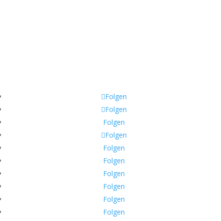
Altenessener Str. 280
45326 Essen
_______________________
Phone:
+49 421 3370 3980
Mobile:
+49 171 378 8202
Email:
help@help-dunya.org
Folgen
Folgen
Folgen
Folgen
Folgen
Folgen
Folgen
Folgen
Folgen
Folgen