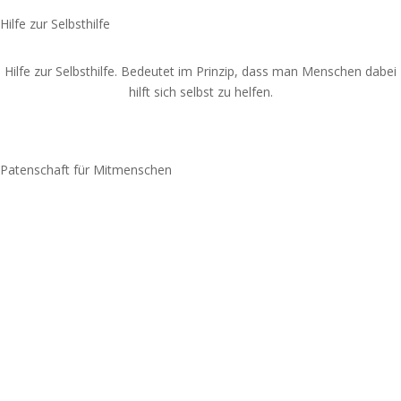
Hilfe zur Selbsthilfe
Hilfe zur Selbsthilfe. Bedeutet im Prinzip, dass man Menschen dabei
hilft sich selbst zu helfen.
Spende jetzt
Patenschaft für Mitmenschen
Spende jetzt
Spendenkonto: Volksbank Bremen-Nord Help Dunya e.V.
IBAN:
DE48 2919 0330 0310 6624 00
BIC:
GENODEF1HB2